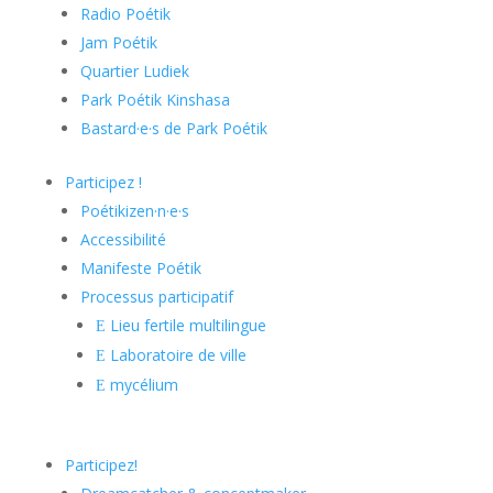
Radio Poétik
Jam Poétik
Quartier Ludiek
Park Poétik Kinshasa
Bastard·e·s de Park Poétik
Participez !
Poétikizen·n·e·s
Accessibilité
Manifeste Poétik
Processus participatif
Lieu fertile multilingue
E
Laboratoire de ville
E
mycélium
E
Participez!