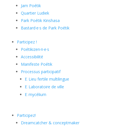
Jam Poétik
Quartier Ludiek
Park Poétik Kinshasa
Bastard·e·s de Park Poétik
Participez !
Poétikizen·n·e·s
Accessibilité
Manifeste Poétik
Processus participatif
Lieu fertile multilingue
E
Laboratoire de ville
E
mycélium
E
Participez!
Dreamcatcher & conceptmaker