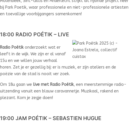
Molenbeek, Sint-Gillis en Anderlecht strijkt dit hybride project neer
bij Park Poetik, waar p
rofessionele en niet-professionele artiesten
en toevallige voorbijgangers samenkomen!
18:00 RADIO POÉTIK – LIVE
Radio Poétik
onderzoekt wat er
leeft in de wijk. We zijn er al vanaf
15u en we willen jouw verhaal
horen. Zet je er gezellig bij: er is muziek, er zijn ateliers en de
poëzie van de stad is nooit ver zoek.
Om 18u gaan we
live met Radio Poétik
, een meerstemmige radio-
uitzending vanuit een blauw caravannetje. Muzikaal, rakend en
plezant. Kom je zegje doen!
19:00 JAM POÉTIK – SEBASTIEN HUGUE