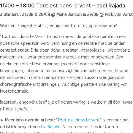
15:00 – 18:00 Tout est dans le vent – asbl Rajada
3 ateliers : 21/08 & 28/08 @ Marie Janson & 29/08 @ Park van Vorst
Wie ben Ik eigenlijk als Jij er niet bent om mij Jij te noemen?
‘Tout est dans le Vent’ transformeert de publieke ruimte in een
poëtische speeltuin waar verbinding en de relatie met de ander
centraal staat. Drie open dans-theater-improviastie-laboratoria
nodigen je uit voor een spontane creatie met onbekenden. Een
unieke en collectieve ervaring gecreëerd door sensitieve
bewegingen, interactie, de aanwezigheid van lichamen en de wind
die circuleert in de tussenruimtes – ergens tussen vreugdevolle
choreografische uitbarstingen, vluchtige poëzie en de viering van
kwetsbaarheid.
Iedereen, ongeacht leeftijd of danservaring is welkom bij één, twee
of alle labo’s… !
★
Meer info over de artiest
:
‘
Tout est dans le vent
’ is een sociaal-
artistiek project van
Cie Rajada
. Na eerdere edities in Doornik,